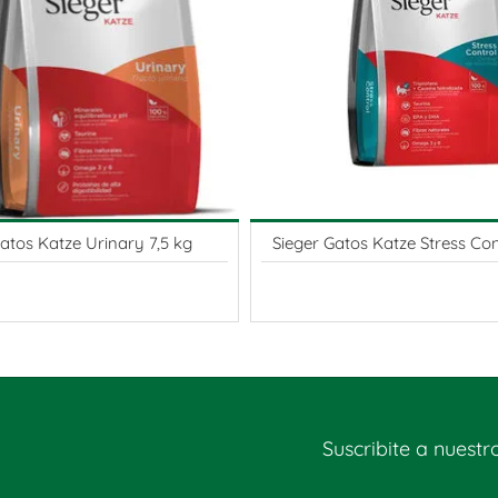
atos Katze Urinary 7,5 kg
Sieger Gatos Katze Stress Con
Suscribite a nuestr