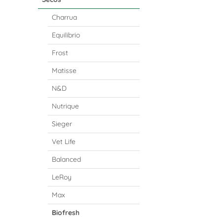
Charrua
Equilibrio
Frost
Matisse
N&D
Nutrique
Sieger
Vet Life
Balanced
LeRoy
Max
Biofresh