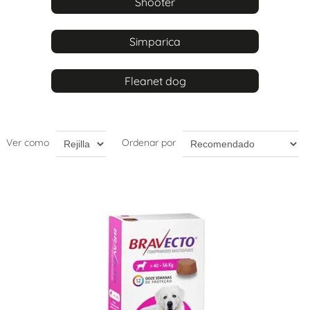
Shooter
Simparica
Fleanet dog
Ver como
Ordenar por