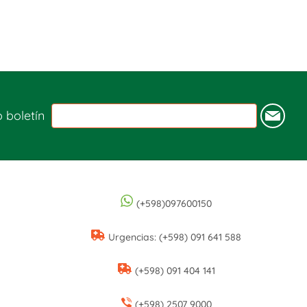
o boletín
(+598)097600150
Urgencias: (+598) 091 641 588
(+598) 091 404 141
(+598) 2507 9000