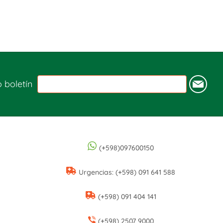
o boletín
(+598)097600150
Urgencias: (+598) 091 641 588
(+598) 091 404 141
(+598) 2507 9000