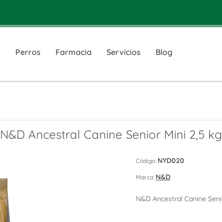
s
Perros
Farmacia
Servicios
Blog
N&D Ancestral Canine Senior Mini 2,5 kg
NYD020
Código:
N&D
Marca:
N&D Ancestral Canine Senio