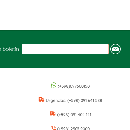
o boletín
(+598)097600150
Urgencias: (+598) 091 641 588
(+598) 091 404 141
(+598) 2507 9000