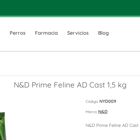
s
Perros
Farmacia
Servicios
Blog
N&D Prime Feline AD Cast 1,5 kg
NYD009
Código:
N&D
Marca:
N&D Prime Feline AD Cast 