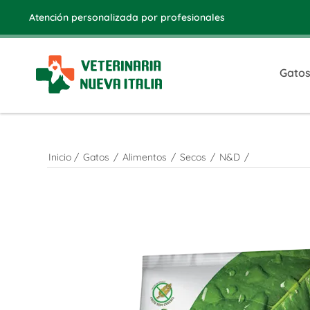
Atención personalizada por profesionales
Gato
Inicio
/
Gatos
/
Alimentos
/
Secos
/
N&D
/