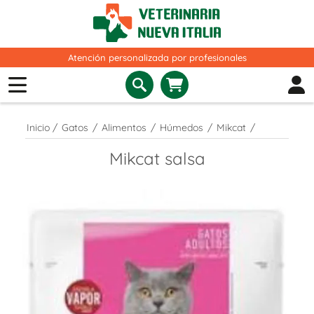
Atención personalizada por profesionales
Inicio
/
Gatos
/
Alimentos
/
Húmedos
/
Mikcat
/
Mikcat salsa