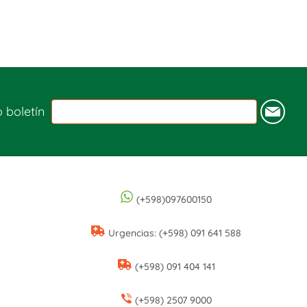
o boletín
(+598)097600150
Urgencias: (+598) 091 641 588
(+598) 091 404 141
(+598) 2507 9000