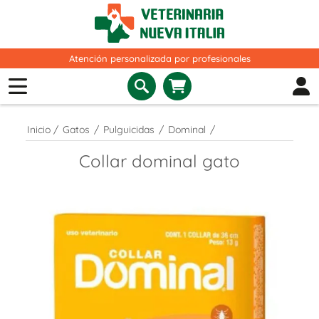
Atención personalizada por profesionales
Inicio
/
Gatos
/
Pulguicidas
/
Dominal
/
Collar dominal gato