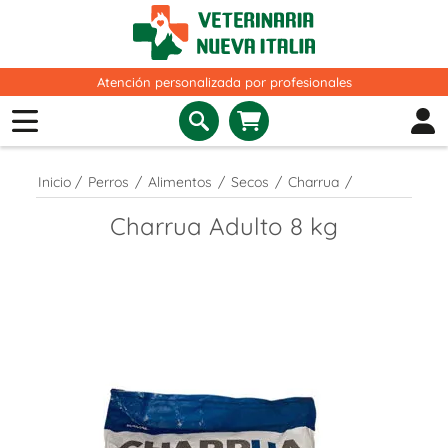
Atención personalizada por profesionales
Inicio
/
Perros
/
Alimentos
/
Secos
/
Charrua
/
Charrua Adulto 8 kg