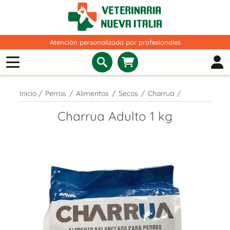
Atención personalizada por profesionales
Inicio
/
Perros
/
Alimentos
/
Secos
/
Charrua
/
Charrua Adulto 1 kg